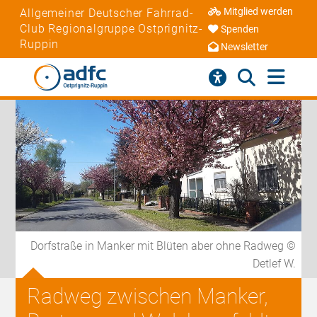
Mitglied werden
Allgemeiner Deutscher Fahrrad-
Club Regionalgruppe Ostprignitz-
Spenden
Ruppin
Newsletter
Dorfstraße in Manker mit Blüten aber ohne Radweg ©
Detlef W.
Radweg zwischen Manker,